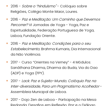
2016 -
Sobre o “hinduísmo"
- Colóquio sobre
Religiões, Colégio Monte Maior, Loures.
2016 -
Paz e Meditação: Um Caminho que Devemos
Percorrer?
VI Jornadas de Yoga - Yoga, Paz e
Espiritualidade, Federação Portuguesa de Yoga,
Lisboa, Fundação Oriente.
2016 -
Paz e Meditação: Condições para o seu
Estabelecimento
; Brahma Kumaris, Dia Internacional
da Não Violência.
2017 - Curso “Orientes na Verney” - 4 Módulos:
Sanãthana Dharma, Dharma do Buda, Via do Dao
(ADP) e Yoga (FPY).
2017 -
Lack: Paz e Sujeito-Mundo
;
Colóquio Paz na
Inter-diversidade, Para um Pragmatismo Acolhedor
-
Assembleia Municipal de Lisboa.
2017 - Dojo Zen de Lisboa - Participação na Mesa
Redonda: Desafios em Reflexão: Paz e o Diálogo