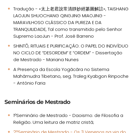
Tradução - «太上老君說常清靜妙經纂圖解註», TAISHANG
LAOJUN SHUOCHANG QINGJING MIAOJING -
MARAVILHOSO CLÁSSICO DA PUREZA E DA
TRANQUILIDADE, Tal como transmitido pelo Senhor
Supremo LaoJun - Prof. José Barreno
SHINTŌ, RITUAIS E PURIFICAÇÃO: O PAPEL DO INDIVÍDUO
NO CICLO DE “DESORDEM” E “ORDEM” - Dissertação
de Mestrado - Mariana Nunes
A Presença da Escola Yogãcãra no Sistema
Mahãmudra Tibetano, seg. Traleg Kyabgon Rinpoche
- António Faria
Seminários de Mestrado
1ºSeminário de Mestrado - Daoismo: de Filosofia a
Religião. Uma leitura de matriz cristã;
2ºSeminário de Mestrado - Os 3 Venenos na via do