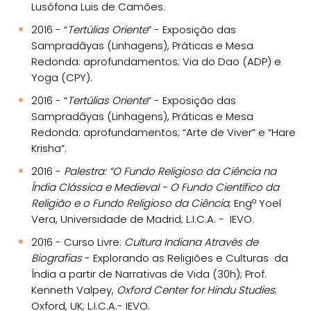
Lusófona Luis de Camões.
2016 - “
Tertúlias Oriente
” - Exposição das
Sampradāyas (Linhagens), Práticas e Mesa
Redonda: aprofundamentos; Via do Dao (ADP) e
Yoga (CPY).
2016 - “
Tertúlias Oriente
” - Exposição das
Sampradāyas (Linhagens), Práticas e Mesa
Redonda: aprofundamentos; “Arte de Viver” e “Hare
Krisha”.
2016 -
Palestra: “O Fundo Religioso da Ciência na
Índia Clássica e Medieval - O Fundo Científico da
Religião e o Fundo Religioso da Ciência
; Engº Yoel
Vera, Universidade de Madrid; L.I.C.A. - IEVO.
2016 - Curso Livre:
Cultura Indiana Através de
Biografias
- Explorando as Religiões e Culturas da
Índia a partir de Narrativas de Vida (30h); Prof.
Kenneth Valpey,
Oxford Center for Hindu Studies
;
Oxford, UK; L.I.C.A.- IEVO.