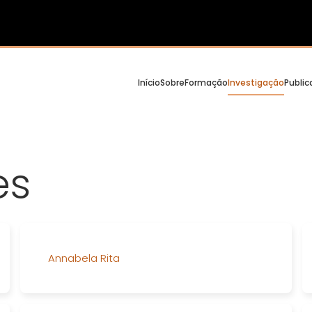
Início
Sobre
Formação
Investigação
Publi
es
Annabela Rita