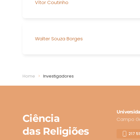
Vítor Coutinho
Walter Souza Borges
Home
Investigadores
Universida
Ciência
Campo Gra
das Religiões
217 5