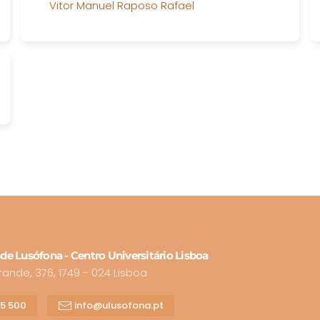
Vitor Manuel Raposo Rafael
de Lusófona - Centro Universitário Lisboa
nde, 376, 1749 - 024 Lisboa
15 500
info@ulusofona.pt