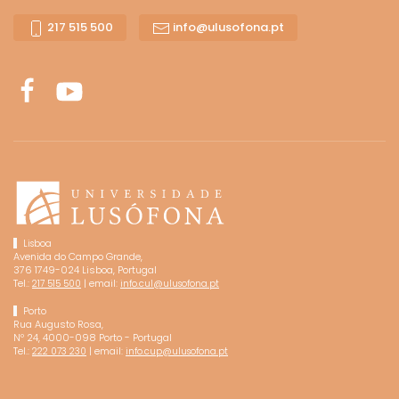
217 515 500
info@ulusofona.pt
Lisboa
Avenida do Campo Grande,
376 1749-024 Lisboa, Portugal
Tel.:
| email:
217 515 500
info.cul@ulusofona.pt
Porto
Rua Augusto Rosa,
Nº 24, 4000-098 Porto - Portugal
Tel.:
| email:
222 073 230
info.cup@ulusofona.pt