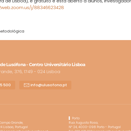
ra de Lisboa), é gratuito e está aberto a alunos, investigad
02web.zoom.us/j/88346623428
metodológica
de Lusófona - Centro Universitário Lisboa
nde, 376, 1749 - 024 Lisboa
15 500
info@ulusofona.pt
Porto
 Campo Grande,
Rua Augusto Rosa,
4 Lisboa, Portugal
Nº 24, 4000-098 Porto - Portugal