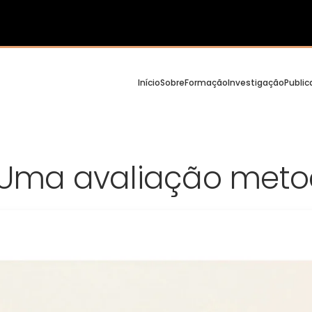
Início
Sobre
Formação
Investigação
Publi
: Uma avaliação meto