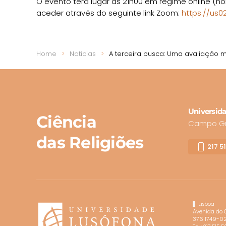
O evento terá lugar às 21h00 em regime online (ho
aceder através do seguinte link Zoom:
https://us
Home
Notícias
A terceira busca: Uma avaliação 
Universida
Ciência
Campo Gra
das Religiões
217 5
Lisboa
Avenida do
376 1749-02