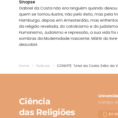
Sinopse
Gabriel da Costa não era ninguém quando deixou 
quem se tornou ilustre, não pelo êxito, mas pela 
Hamburgo, depois em Amesterdão, mas enfrentou re
da religião revelada, do catolicismo e do judaís
Humanismo, Judaísmo e repressão, a sua vida foi
sombras da Modernidade nascente. Mártir do livr
descobrir.
Home
Notícias
CONVITE: “Uriel da Costa. Exílio 
Universida
Ciência
Campo Gra
das Religiões
217 5