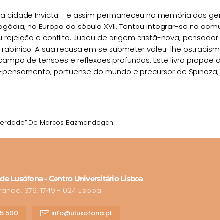
a cidade Invicta - e assim permaneceu na memória das gent
tragédia, na Europa do século XVII. Tentou integrar-se na co
jeição e conflito. Judeu de origem cristã-nova, pensador 
mo rabínico. A sua recusa em se submeter valeu-lhe ostracis
 campo de tensões e reflexões profundas. Este livro propõ
e-pensamento, portuense do mundo e precursor de Spinoza,
da Verdade” De Marcos Bazmandegan
de Lusófona - Centro Universitário Lisboa
nde, 376, 1749 - 024 Lisboa
15 500
info@ulusofona.pt