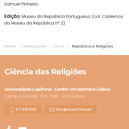
Samuel Pinheiro
Edição:
Museu da República Portuguesa (col. Cadernos
do Museu da República nº 2)
Home
Publicações
Livros
República e Religiões
Ciência
das Religiões
Universidade Lusófona - Centro Universitário Lisboa
Campo Grande, 376, 1749 - 024 Lisboa
217 515 500
info@ulusofona.pt